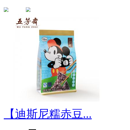
【迪斯尼糯赤豆...