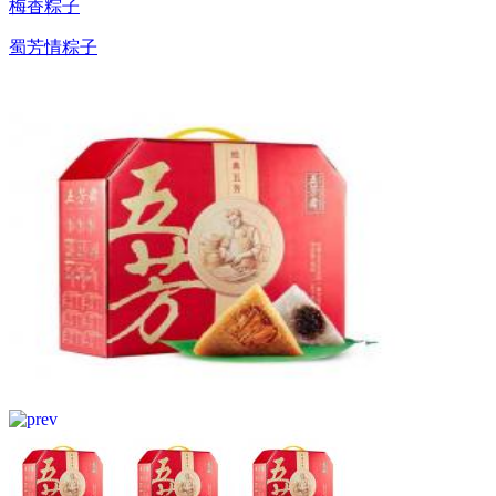
梅香粽子
蜀芳情粽子