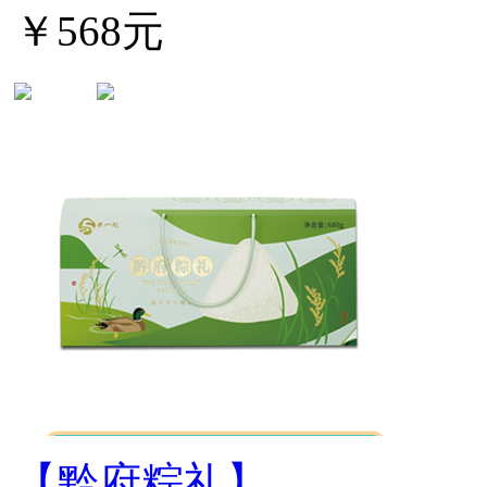
￥568元
【黔府粽礼】