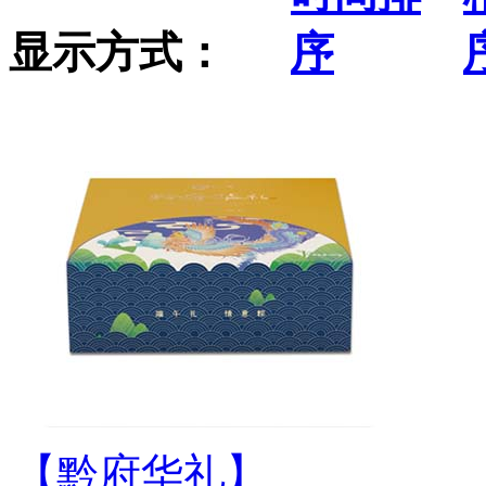
显示方式：
【黔府华礼】