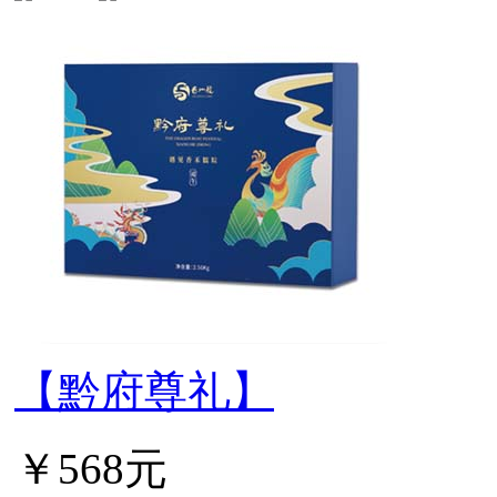
【黔府尊礼】
￥568元