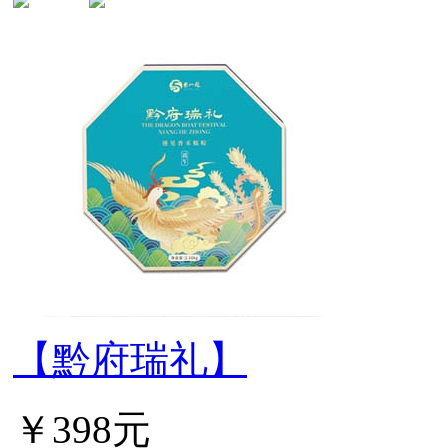
【黔府瑞礼】
￥398元