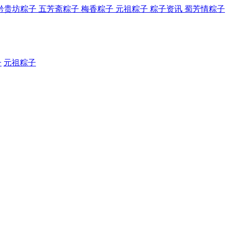
黔贵坊粽子
五芳斋粽子
梅香粽子
元祖粽子
粽子资讯
蜀芳情粽子
子
元祖粽子