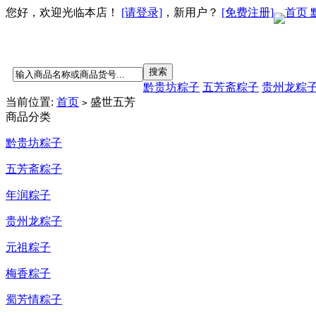
您好，欢迎光临本店！
[请登录]
，新用户？
[免费注册]
首页
黔贵坊粽子
五芳斋粽子
贵州龙粽
当前位置:
首页
盛世五芳
>
商品分类
黔贵坊粽子
五芳斋粽子
年润粽子
贵州龙粽子
元祖粽子
梅香粽子
蜀芳情粽子