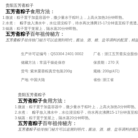
贵阳五芳斋粽子
五芳斋粽子
食用方法：
1.
微波：粽子置于加盖容器中，撒少量水于粽叶上，上高火加热
3
分钟即熟。
2.
水煮：
粽子
放入沸水中，水位浸没粽子，待水再次沸腾
15-17
分钟直至粽子煮透
3.
锅蒸：粽子置于笼屉上，隔水蒸
20
分钟即熟。
五芳斋粽子
百年祖传秘方：
五芳斋粽子
祖传独门秘方可以追溯到明代，酱油、酒、糖、盐等调料的配置，精
生产许可证编号：QS3304 2401 0002
厂名：浙江五芳斋实业股份
储藏方法：常温干燥处保存
保质期：270 天
货号: 紫米栗蓉粽真空包装200g
规格: 200g(4只)
产地: 中国大陆
省份: 浙江省
贵阳五芳斋粽子
五芳斋粽子
食用方法：
1.
微波：粽子置于加盖容器中，撒少量水于粽叶上，上高火加热
3
分钟即熟
2.
水煮：
粽子
放入沸水中，水位浸没粽子，待水再次沸腾
15-17
分钟直至粽
3.
锅蒸：粽子置于笼屉上，隔水蒸
20
分钟即熟。
五芳斋粽子
百年祖传秘方：
五芳斋粽子
祖传独门秘方可以追溯到明代，酱油、酒、糖、盐等调料的配