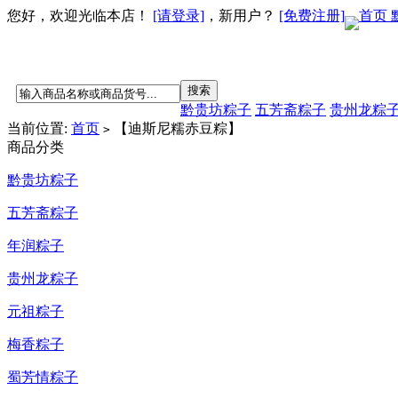
您好，欢迎光临本店！
[请登录]
，新用户？
[免费注册]
首页
黔贵坊粽子
五芳斋粽子
贵州龙粽
当前位置:
首页
【迪斯尼糯赤豆粽】
>
商品分类
黔贵坊粽子
五芳斋粽子
年润粽子
贵州龙粽子
元祖粽子
梅香粽子
蜀芳情粽子