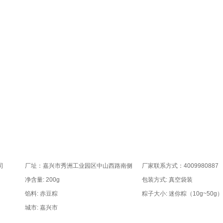
司
厂址：嘉兴市秀洲工业园区中山西路南侧
厂家联系方式：4009980887
净含量: 200g
包装方式: 真空袋装
馅料: 赤豆粽
粽子大小: 迷你粽（10g~50g）
城市: 嘉兴市