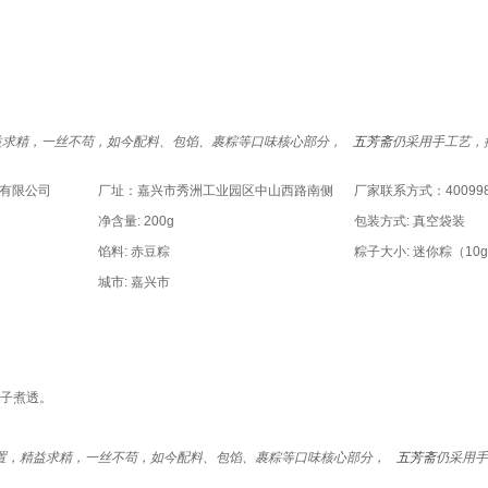
。
益求精，一丝不苟，如今配料、包馅、裹粽等口味核心部分，
五芳斋
仍采用手工艺，
有限公司
厂址：嘉兴市秀洲工业园区中山西路南侧
厂家联系方式：400998
净含量: 200g
包装方式: 真空袋装
馅料: 赤豆粽
粽子大小: 迷你粽（10g
城市: 嘉兴市
。
子煮透。
置，精益求精，一丝不苟，如今配料、包馅、裹粽等口味核心部分，
五芳斋
仍采用手