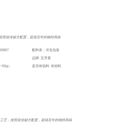
按照祖传秘方配置，延续
百年
的独特风味
0887
配料表：详见包装
品牌: 五芳斋
~50g）
是否有馅料: 有馅料
工艺，按照祖传秘方配置，延续
百年
的独特风味