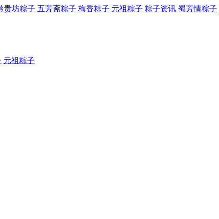
黔贵坊粽子
五芳斋粽子
梅香粽子
元祖粽子
粽子资讯
蜀芳情粽子
子
元祖粽子