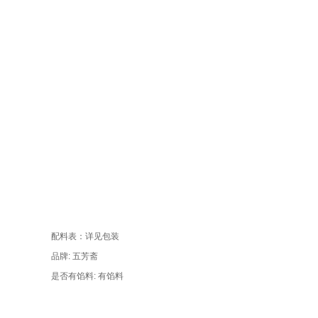
配料表：详见包装
品牌: 五芳斋
是否有馅料: 有馅料