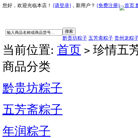
您好，欢迎光临本店！
[请登录]
，新用户？
[免费注册]
首页
黔贵坊粽子
五芳斋粽子
贵州龙粽
当前位置:
首页
珍情五
>
商品分类
黔贵坊粽子
五芳斋粽子
年润粽子